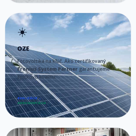
☀️
OZE
Fotovoltika na kľúč. Ako certifikovaný
Fronius System Partner
garantujeme
špičkovú kvalitu.
REALIZÁCIE →
DOKUMENTÁCIA ↓