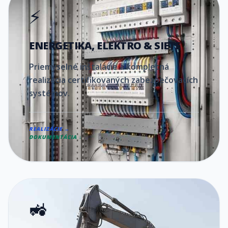
⚡
ENERGETIKA, ELEKTRO & SIETE
Priemyselné inštalácie a kompletná
realizácia certifikovaných zabezpečovacích
systémov.
REALIZÁCIE →
DOKUMENTÁCIA ↓
🚜