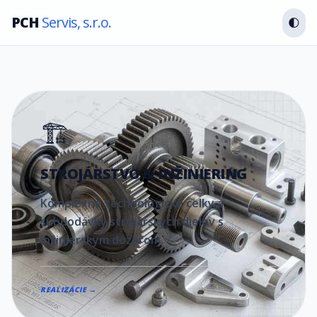
PCH
Servis, s.r.o.
🌓
🏗️
STROJÁRSTVO & INŽINIERING
Komplexné technologické celky a
subdodávky strojárskych dielov s
inžinierskym dozorom.
REALIZÁCIE →