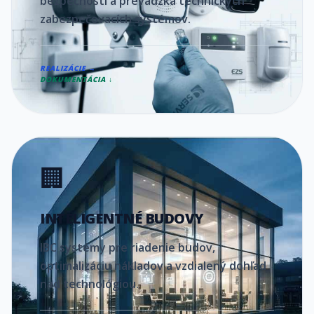
bezpečnosti a prevádzka technických
zabezpečovacích systémov.
REALIZÁCIE →
DOKUMENTÁCIA ↓
🏢
INTELIGENTNÉ BUDOVY
IBC systémy pre riadenie budov,
optimalizáciu nákladov a vzdialený dohľad
nad technológiou.