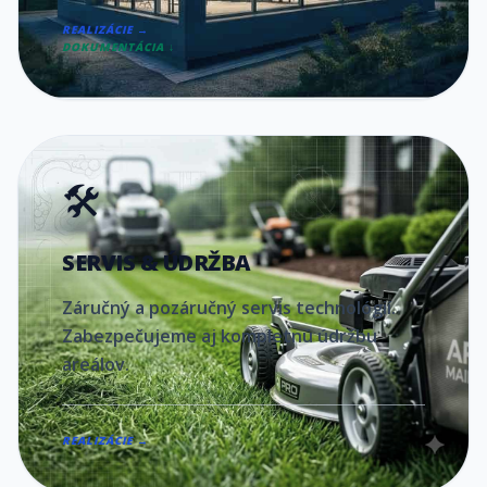
REALIZÁCIE →
DOKUMENTÁCIA ↓
🛠️
SERVIS & ÚDRŽBA
Záručný a pozáručný servis technológií.
Zabezpečujeme aj kompletnú údržbu
areálov.
REALIZÁCIE →