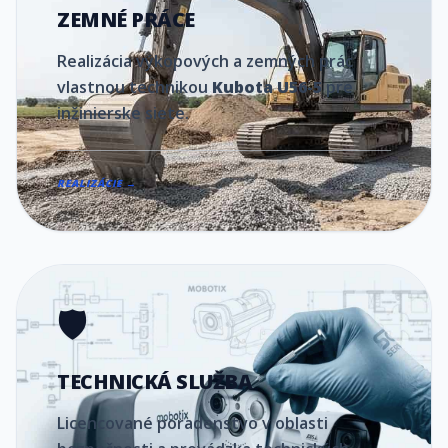
ZEMNÉ PRÁCE
Realizácia výkopových a zemných prác
vlastnou technikou
Kubota U56-5
pre
inžinierske siete.
REALIZÁCIE →
🛡️
TECHNICKÁ SLUŽBA
Licencované poradenstvo v oblasti