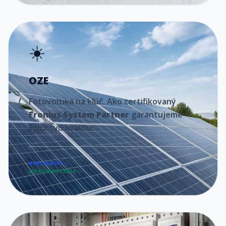
☀️
OZE
Fotovoltika na kľúč. Ako certifikovaný
Fronius System Partner
garantujeme
špičkovú kvalitu.
REALIZÁCIE →
DOKUMENTÁCIA ↓